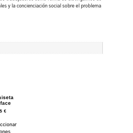
s y la concienciación social sobre el problema
iseta
face
95
€
ccionar
iones