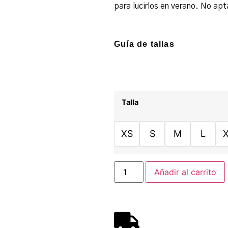
para lucirlos en verano. No ap
Guía de tallas
Talla
XS
S
M
L
Añadir al carrito