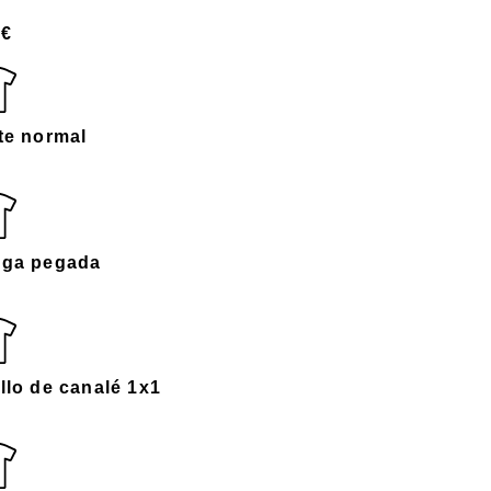
0€
te normal
ga pegada
llo de canalé 1x1